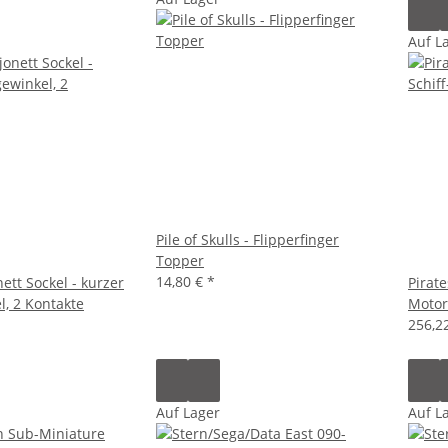
Auf L
Pile of Skulls - Flipperfinger
Topper
14,80 €
*
ett Sockel - kurzer
Pirate
, 2 Kontakte
Motor
256,2
Auf Lager
Auf L