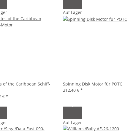
ager
Auf Lager
s of the Caribbean Schiff-
Spinning Disk Motor für POTC
212,40 €
*
2 €
*
ager
Auf Lager