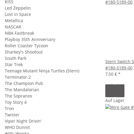
KISS
Led Zeppelin
Lost in Space
Metallica
NASCAR
NBA Fastbreak
Playboy 35th Anniversary
Roller Coaster Tycoon
Sharkey's Shootout
South Park
Stern Switch 
Star Trek
#180-5189-00
Teenage Mutant Ninja Turtles (Stern)
7,50 €
*
Terminator 2
The Champion Pub
The Mandalorian
The Sopranos
Auf Lager
Toy Story 4
Tron
Twister
Viper Night Drivin'
WHO Dunnit
Willy Wonka