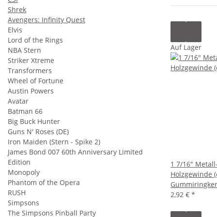
Shrek
Avengers: Infinity Quest
Elvis
Lord of the Rings
Auf Lager
NBA Stern
Striker Xtreme
Transformers
Wheel of Fortune
Austin Powers
Avatar
Batman 66
Big Buck Hunter
Guns N' Roses (DE)
Iron Maiden (Stern - Spike 2)
James Bond 007 60th Anniversary Limited
Edition
1 7/16" Metall
Monopoly
Holzgewinde 
Phantom of the Opera
Gummiringker
RUSH
2,92 €
*
Simpsons
The Simpsons Pinball Party