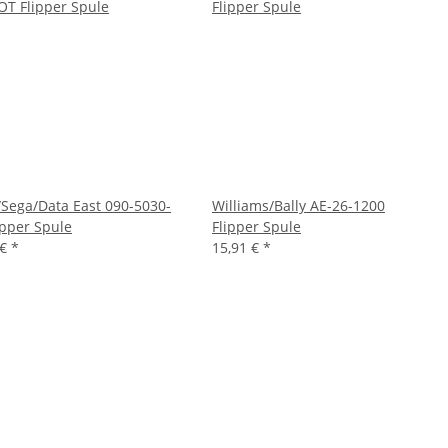
/Sega/Data East 090-5030-
Williams/Bally AE-26-1200
ipper Spule
Flipper Spule
 €
*
15,91 €
*