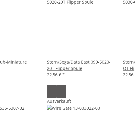
Sub-Miniature
Stern/Sega/Data East 090-5020-
Stern
20T Flipper Spule
OT Fl
22,56 €
*
22,56
Ausverkauft