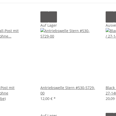
Auf Lager
Ausve
-Post mit
Antriebswelle Stern #530-5729-
Black
(ohne
00
27-14
be)
12,00 €
*
20,09
Auf Lager