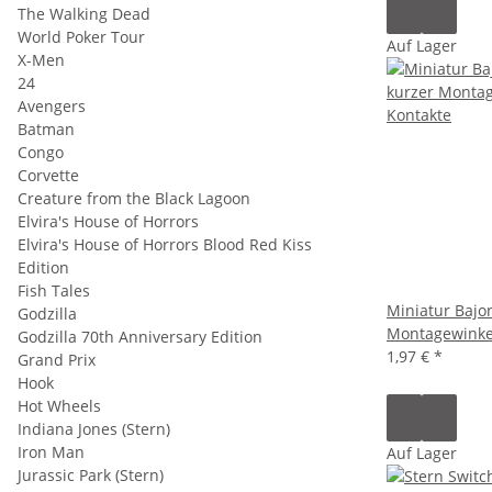
The Walking Dead
World Poker Tour
Auf Lager
X-Men
24
Avengers
Batman
Congo
Corvette
Creature from the Black Lagoon
Elvira's House of Horrors
Elvira's House of Horrors Blood Red Kiss
Edition
Fish Tales
Miniatur Bajon
Godzilla
Montagewinkel
Godzilla 70th Anniversary Edition
1,97 €
*
Grand Prix
Hook
Hot Wheels
Indiana Jones (Stern)
Iron Man
Auf Lager
Jurassic Park (Stern)