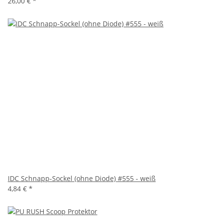
26,00 €
*
IDC Schnapp-Sockel (ohne Diode) #555 - weiß
4,84 €
*