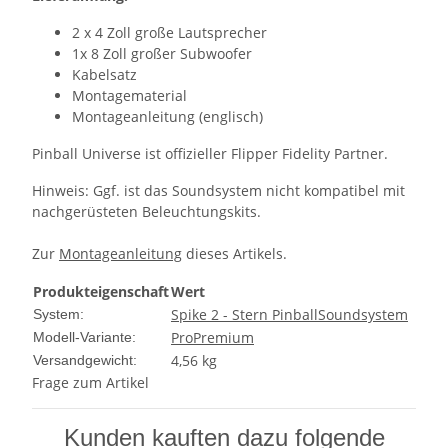
2 x 4 Zoll große Lautsprecher
1x 8 Zoll großer Subwoofer
Kabelsatz
Montagematerial
Montageanleitung (englisch)
Pinball Universe ist offizieller Flipper Fidelity Partner.
Hinweis: Ggf. ist das Soundsystem nicht kompatibel mit
nachgerüsteten Beleuchtungskits.
Zur
Montageanleitung
dieses Artikels.
Produkteigenschaft
Wert
Spike 2 - Stern Pinball
Soundsystem
System:
Pro
Premium
Modell-Variante:
4,56 kg
Versandgewicht:
Frage zum Artikel
Kunden kauften dazu folgende