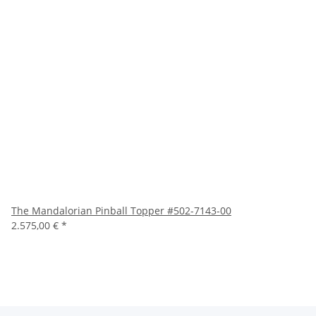
The Mandalorian Pinball Topper #502-7143-00
2.575,00 €
*