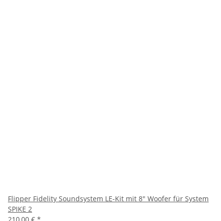
Flipper Fidelity Soundsystem LE-Kit mit 8" Woofer für System
SPIKE 2
210,00 €
*